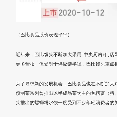
（巴比食品股价表现平平）
近年来，巴比馒头不断加大采用“中央厨房+门店
更多营收。但受制于供应链半径，巴比馒头重点
为了寻求新的发展机会，巴比食品也在不断加大
预制菜系列曾推出以半成品菜为主的包括畜（猪
头推出的螺蛳粉水饺一度受到不少年轻消费者的