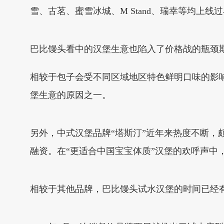
雪、古茗、蜜雪冰城、M Stand、瑞幸等均上线
巴比馒头看中的汉堡生意也陷入了价格战的瓶颈
相较于包子会受不同区域地区特色鲜明口味的影
堡生意的原因之一。
另外，中式汉堡品牌“塔斯汀”近年来热度不断，颇
融资。在“更适合中国宝宝体质”汉堡的欢呼声
相较于其他品牌，巴比馒头试水汉堡的时间已经