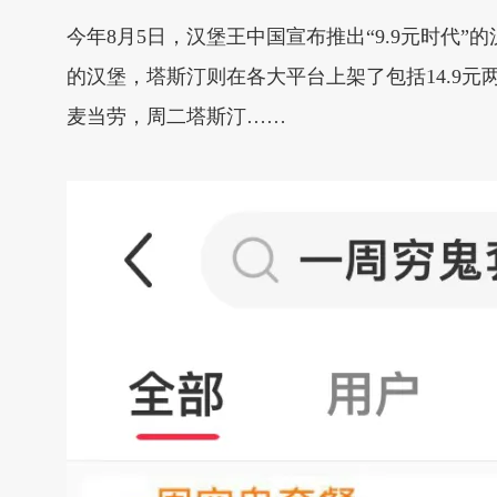
今年8月5日，汉堡王中国宣布推出“9.9元时代”
的汉堡，塔斯汀则在各大平台上架了包括14.9
麦当劳，周二塔斯汀……