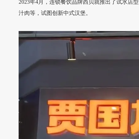
2023年4月，连锁餐饮品牌西贝就推出了试水店
汁肉等，试图创新中式汉堡。