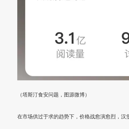
（塔斯汀食安问题，图源微博）
在市场供过于求的趋势下，价格战愈演愈烈，汉堡