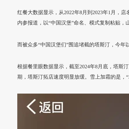
红餐大数据显示，从2022年8月到2023年1月，
内参报道，以“中国汉堡”命名、模式复制粘贴，
而被众多“中国汉堡们”围追堵截的塔斯汀，今年
根据餐里眼数据显示，截至2024年8月底，塔斯
期，塔斯汀拓店速度明显放缓。雪上加霜的是，“