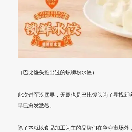
（巴比馒头推出过的螺蛳粉水饺）
此次进军汉堡界，无疑也是巴比馒头为了寻找新
早已愈发激烈。
除了本就以食品加工为主的品牌们在争夺市场外