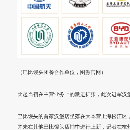
（巴比馒头团餐合作单位，图源官网）
比起当初在主营业务上的激进扩张，此次进军汉
巴比馒头的首家汉堡店坐落在大本营上海松江区，
并未在其他巴比馒头店铺中进行上新，记者在杭