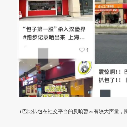
（巴比扒包在社交平台的反响暂未有较大声量，