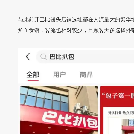
与此前开巴比馒头店铺选址都在人流量大的繁华
鲜面食馆，客流也相对较少，且顾客大多选择外