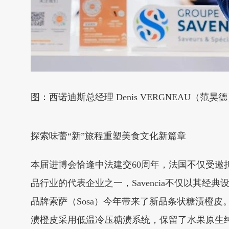
图：西诺迪斯总经理 Denis VERGNEAU（范昊
探索味蕾“新”旅程重塑美食文化新篇章
本届进博会恰逢中法建交60周年，法国不仅受
品行业的代表企业之一，Savencia不仅以其
品牌索萨（Sosa）今年带来了新品条状糖渍橙
渍橙皮采用低温冷压糖渍系统，保留了水果原生纯